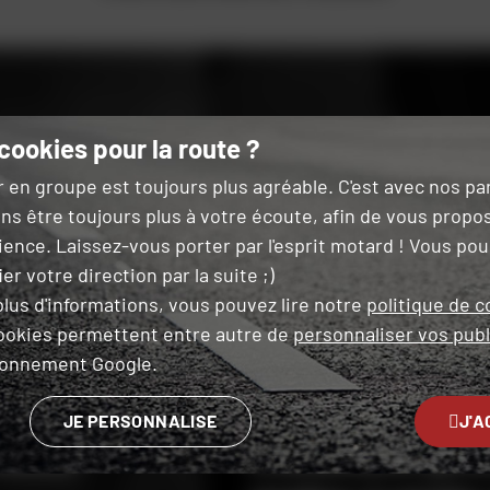
cookies pour la route ?
r en groupe est toujours plus agréable. C'est avec nos p
ns être toujours plus à votre écoute, afin de vous propo
ience. Laissez-vous porter par l'esprit motard ! Vous po
er votre direction par la suite ;)
lus d'informations, vous pouvez lire notre
politique de c
ookies permettent entre autre de
personnaliser vos publ
ironnement Google.
LES TUTOS DAFY
JE PERSONNALISE
J'A
moto
Comment pro