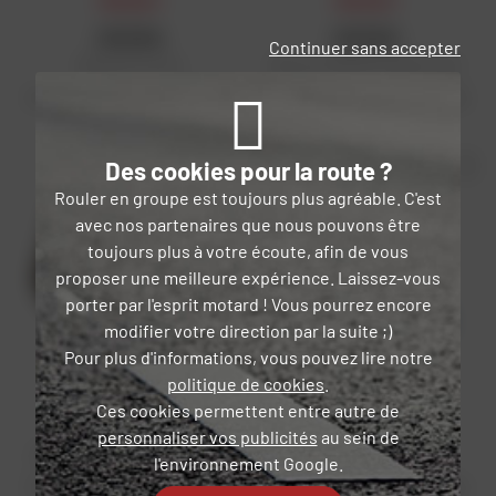
PRIX DAFY
PRIX DAFY
SEGURA
SEGURA
Continuer sans accepter
Blouson Curtis
Blouson femme Lady Curtis
Prix public conseillé : 469,99 €
Prix public conseillé : 459,99 €
380,69 €
372,59 €
Des cookies pour la route ?
Rouler en groupe est toujours plus agréable. C'est
avec nos partenaires que nous pouvons être
toujours plus à votre écoute, afin de vous
proposer une meilleure expérience. Laissez-vous
porter par l'esprit motard ! Vous pourrez encore
modifier votre direction par la suite ;)
Pour plus d'informations, vous pouvez lire notre
politique de cookies
.
PRIX DAFY
PRIX DAFY
Ces cookies permettent entre autre de
SEGURA
SEGURA
personnaliser vos publicités
au sein de
Blouson femme Lady Tabata
Blouson Natcho Vented
l'environnement Google.
Prix public conseillé : 299,99 €
Prix public conseillé : 219,99 €